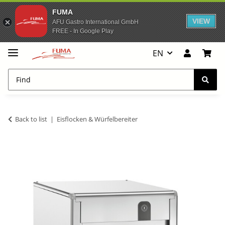
FUMA
VIEW
AFU Gastro International GmbH
FREE - In Google Play
EN
Back to list
Eisflocken & Würfelbereiter