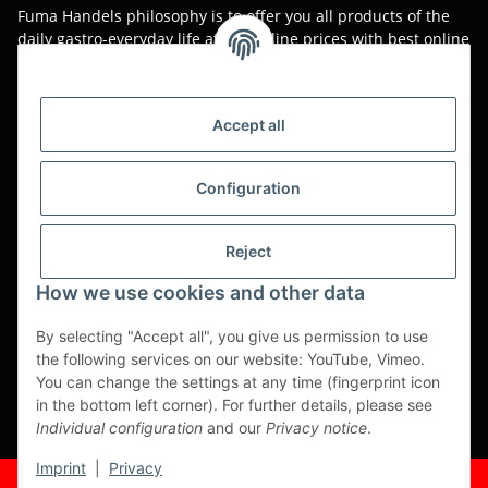
Fuma Handels philosophy is to offer you all products of the
daily gastro-everyday life at low online prices with best online
service.
Asian food, restaurant decorations, tableware, napkins,
packaging or kitchen machines - we import worldwide to offer
Accept all
you the perfect product at the best price.
We have been serving you for over 20 years!
Configuration
All prices are unit prices and are net plus applicable VAT.
Reject
This is a pure B2B shop for tradesmen - orders from private
customers will not be processed!
How we use cookies and other data
Translated with www.DeepL.com/Translator (free version)
By selecting "Accept all", you give us permission to use
the following services on our website: YouTube, Vimeo.
Partner-Sites
You can change the settings at any time (fingerprint icon
in the bottom left corner). For further details, please see
https://ruuga.de
Individual configuration
and our
Privacy notice
.
* All prices exclusive legal
VAT
, plus
shipping fees
Imprint
|
Privacy
© Fuma Handel und Service GmbH