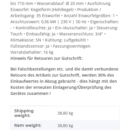
bis 710 mm • Wasserablauf: Ø 20 mm • Ausführung
Eiswürfel: Kegelform (Hohlkegel) • Produktion /
Arbeitsgang: 35 Eiswürfel • Anzahl Eiswürfelgrößen: 1 •
Anschlusswert: 0,36 kW | 230 V | 50 Hz • Eigenschaften:
- • Kontrollleuchte: Ja • Ein-/Ausschalter: Ja • Steuerung:
Touch • Einbaufähig: Ja • Wasseranschluss: 3/4" •
Klimaklasse: SN • Kühlung: Luftgekühlt •
Füllstandssensor: Ja • Fassungsvermögen
Vorratsbehälter: 16 kg
Hinweis für Retouren zur Gutschrift:
Bei Falschbestellungen etc. und die damit verbundene
Retoure des Artikels zur Gutschrift, werden 30% des
Einkaufwertes in Abzug gebracht - dies hängt mit den
Kosten der erneuten Einlagerung/Überprüfung des
Gerätes zusammen !
Shipping
Item information
Value
38,80 kg
weight:
Item weight:
38,80
kg