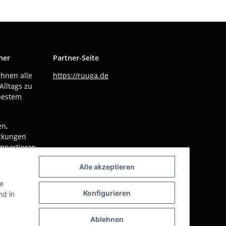
ner
Partner-Seite
Ihnen alle
https://ruuga.de
Alltags zu
bestem
en,
ackungen
mportieren
e Produkt
Alle akzeptieren
n.
ie
r Sie im
Konfigurieren
d in
nd
Ablehnen