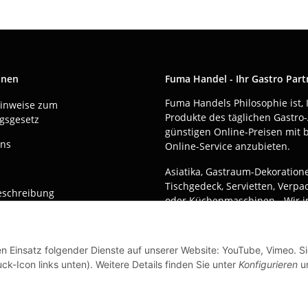
onen
Fuma Handel - Ihr Gastro Part
Fuma Handels Philosophie ist, 
Hinweise zum
Produkte des täglichen Gastro-
gsgesetz
günstigen Online-Preisen mit 
uns
Online-Service anzubieten.
Asiatika, Gastraum-Dekoration
Tischgedeck, Servietten, Verp
eschreibung
oder Küchenmaschinen - Wir i
weltweit um Ihnen das perfekt
hops
zum optimalen Preis anzubiete
nlastschrift
en Einsatz folgender Dienste auf unserer Website: YouTube, Vimeo. S
Seit über 20 Jahren sind wir fü
ck-Icon links unten). Weitere Details finden Sie unter
Konfigurieren
un
ndung
Einsatz!
Alle Preise sind Stückpreise u