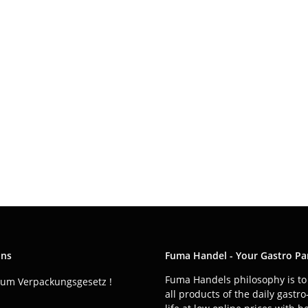
ons
Fuma Handel - Your Gastro Pa
Fuma Handels philosophy is to 
zum Verpackungsgesetz !
all products of the daily gastr