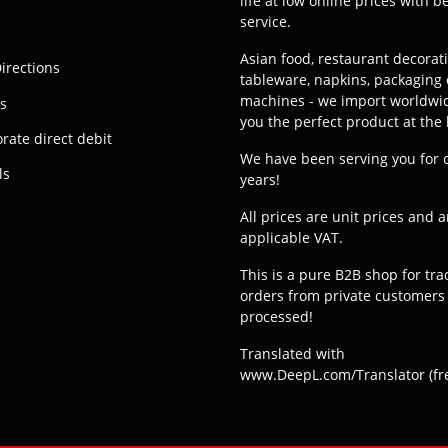
life at low online prices with b
service.
Asian food, restaurant decorat
irections
tableware, napkins, packaging 
machines - we import worldwid
s
you the perfect product at the 
rate direct debit
We have been serving you for 
ls
years!
All prices are unit prices and a
applicable VAT.
This is a pure B2B shop for tr
orders from private customers 
processed!
Translated with
www.DeepL.com/Translator (fre