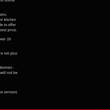
est online
ions,
or kitchen
e to offer
best price.
over 20
re net plus
adesmen -
will not be
e version)