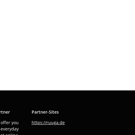
rtner
Partner-Sites
offer you
https://ruuga.de
o-everyday