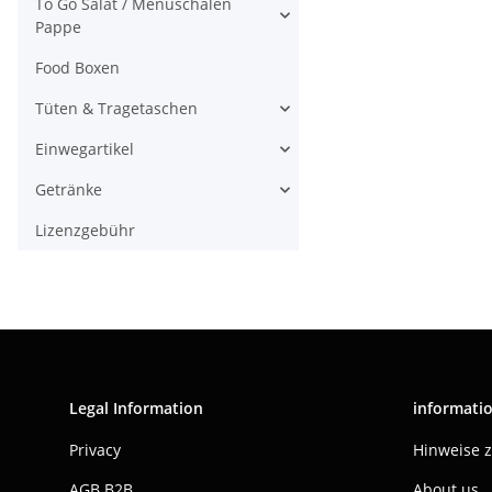
To Go Salat / Menüschalen
Pappe
Food Boxen
Tüten & Tragetaschen
Einwegartikel
Getränke
Lizenzgebühr
Legal Information
informati
Privacy
Hinweise 
AGB B2B
About us