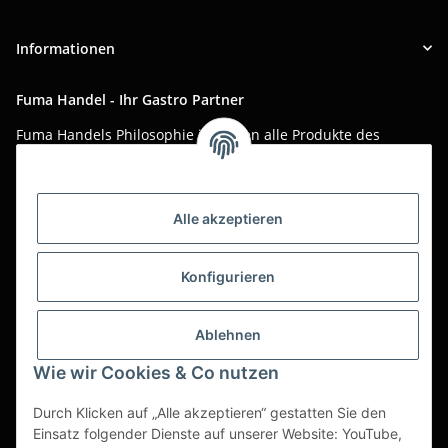
Informationen
Fuma Handel - Ihr Gastro Partner
Fuma Handels Philosophie ist, Ihnen alle Produkte des
täglichen Gastro-Alltags zu günstigen Online-Preisen mit
bestem Online-Service anzubieten.
Asiatika, Gastraum-Dekorationen, Tischgedeck, Servietten,
Alle akzeptieren
Verpackungen oder Küchenmaschinen - Wir importieren
weltweit um Ihnen das perfekte Produkt zum optimalen Preis
anzubieten.
Konfigurieren
Seit über 20 Jahren sind wir für Sie im Einsatz!
Ablehnen
Alle Preise sind Stückpreise und verstehen sich netto zzgl.
geltender gesetzl. USt.
Wie wir Cookies & Co nutzen
Dies ist ein reiner B2B Shop für Gewerbetreibende -
Durch Klicken auf „Alle akzeptieren“ gestatten Sie den
Bestellungen von Privatkunden werden nicht bearbeitet!
Einsatz folgender Dienste auf unserer Website: YouTube,