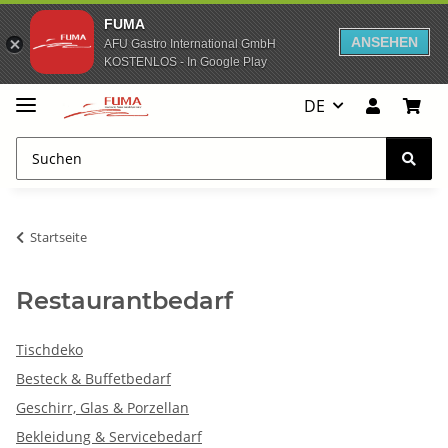
FUMA
ANSEHEN
AFU Gastro International GmbH
KOSTENLOS - In Google Play
DE
Startseite
Restaurantbedarf
Tischdeko
Besteck & Buffetbedarf
Geschirr, Glas & Porzellan
Bekleidung & Servicebedarf