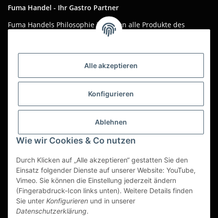
Fuma Handel - Ihr Gastro Partner
Fuma Handels Philosophie ist, Ihnen alle Produkte des
täglichen Gastro-Alltags zu günstigen Online-Preisen mit
bestem Online-Service anzubieten.
Asiatika, Gastraum-Dekorationen, Tischgedeck, Servietten,
Alle akzeptieren
Verpackungen oder Küchenmaschinen - Wir importieren
weltweit um Ihnen das perfekte Produkt zum optimalen Preis
anzubieten.
Konfigurieren
Seit über 20 Jahren sind wir für Sie im Einsatz!
Ablehnen
Alle Preise sind Stückpreise und verstehen sich netto zzgl.
geltender gesetzl. USt.
Wie wir Cookies & Co nutzen
Dies ist ein reiner B2B Shop für Gewerbetreibende -
Durch Klicken auf „Alle akzeptieren“ gestatten Sie den
Bestellungen von Privatkunden werden nicht bearbeitet!
Einsatz folgender Dienste auf unserer Website: YouTube,
Vimeo. Sie können die Einstellung jederzeit ändern
Partner-Seite
(Fingerabdruck-Icon links unten). Weitere Details finden
Sie unter
Konfigurieren
und in unserer
https://ruuga.de
Datenschutzerklärung
.
* Alle Preise zzgl. gesetzlicher USt., zzgl.
Versand