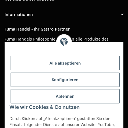
Informationen
Fuma Handel - Ihr Gastro Partner
Fuma Handels Philosophie ist, Ihnen alle Produkte des
täglichen Gastro-Alltags zu günstigen Online-Preisen mit
bestem Online-Service anzubieten.
Asiatika, Gastraum-Dekorationen, Tischgedeck, Servietten,
Alle akzeptieren
Verpackungen oder Küchenmaschinen - Wir importieren
weltweit um Ihnen das perfekte Produkt zum optimalen Preis
anzubieten.
Konfigurieren
Seit über 20 Jahren sind wir für Sie im Einsatz!
Ablehnen
Alle Preise sind Stückpreise und verstehen sich netto zzgl.
geltender gesetzl. USt.
Wie wir Cookies & Co nutzen
Dies ist ein reiner B2B Shop für Gewerbetreibende -
Durch Klicken auf „Alle akzeptieren“ gestatten Sie den
Bestellungen von Privatkunden werden nicht bearbeitet!
Einsatz folgender Dienste auf unserer Website: YouTube,