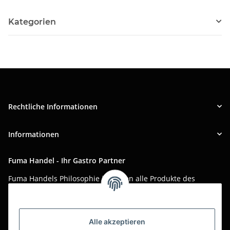
Kategorien
Rechtliche Informationen
Informationen
Fuma Handel - Ihr Gastro Partner
Fuma Handels Philosophie ist, Ihnen alle Produkte des
täglichen Gastro-Alltags zu günstigen Online-Preisen mit
bestem Online-Service anzubieten.
Asiatika, Gastraum-Dekorationen, Tischgedeck, Servietten,
Alle akzeptieren
Verpackungen oder Küchenmaschinen - Wir importieren