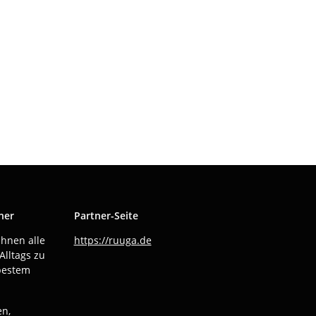
ner
Partner-Seite
Ihnen alle
https://ruuga.de
Alltags zu
bestem
en,