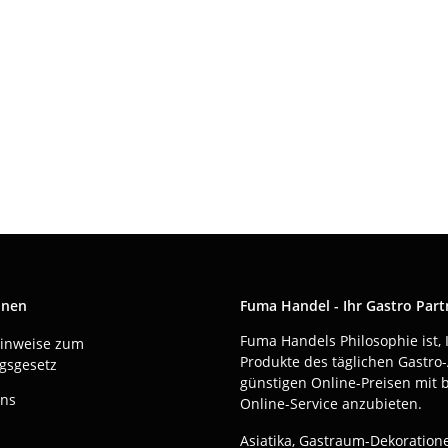
onen
Fuma Handel - Ihr Gastro Part
Fuma Handels Philosophie ist, 
Hinweise zum
Produkte des täglichen Gastro-
gsgesetz
günstigen Online-Preisen mit 
uns
Online-Service anzubieten.
Asiatika, Gastraum-Dekoration