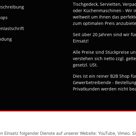
Tischgedeck, Servietten, Verp
eschreibung
oder Küchenmaschinen - Wir i
weltweit um Ihnen das perfekt
hops
zum optimalen Preis anzubiete
nlastschrift
Seit über 20 Jahren sind wir fü
ndung
Einsatz!
Alle Preise sind Stückpreise u
verstehen sich netto zzgl. gelt
gesetzl. USt.
Dies ist ein reiner B2B Shop fü
Gewerbetreibende - Bestellun
Privatkunden werden nicht bea
© Fuma Handel und Service GmbH
en Einsatz folgender Dienste auf unserer Website: YouTube, Vimeo. S