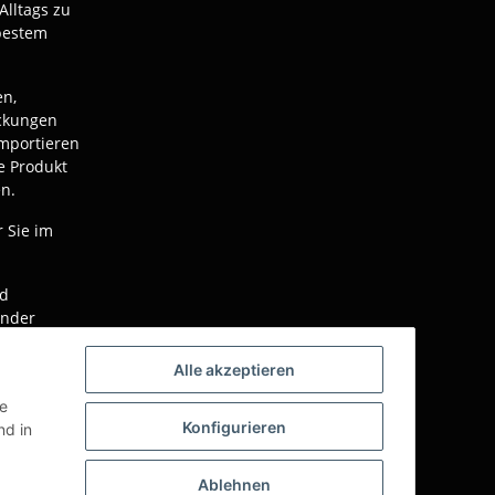
Alltags zu
bestem
en,
ackungen
mportieren
e Produkt
n.
r Sie im
nd
ender
Alle akzeptieren
r
gen von
ie
rbeitet!
Konfigurieren
d in
Ablehnen