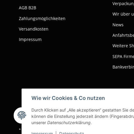
Verpackun
AGB B2B
Wir über 
Zahlungsmöglichkeiten
News
Versandkosten
Anfahrtsb
Impressum
Weitere S
SEPA Firme
Bankverbi
Wie wir Cookies & Co nutzen
Durch Klicken auf „Alle akzeptieren“ gestatten Sie d
können die Einstellung jederzeit ändern (Fingerabdru
unserer
Datenschutzerklärung
.
* Alle Preise zzgl. gesetzlicher USt., zzgl.
Versand
Impressum
|
Datenschutz