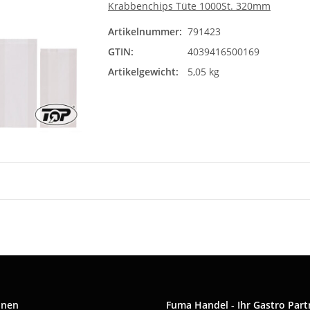
Krabbenchips Tüte 1000St. 320mm
Artikelnummer:
791423
GTIN:
4039416500169
Artikelgewicht:
5,05 kg
onen
Fuma Handel - Ihr Gastro Part