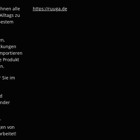
Ihnen alle
https://ruuga.de
Alltags zu
bestem
en,
ackungen
mportieren
e Produkt
n.
r Sie im
nd
ender
r
gen von
rbeitet!