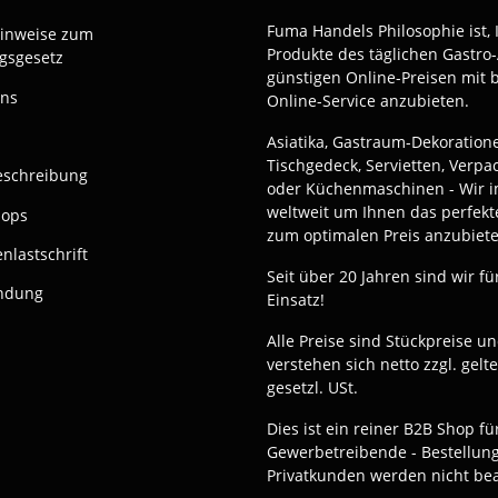
Fuma Handels Philosophie ist, 
Hinweise zum
Produkte des täglichen Gastro-
gsgesetz
günstigen Online-Preisen mit 
uns
Online-Service anzubieten.
Asiatika, Gastraum-Dekoration
Tischgedeck, Servietten, Verp
eschreibung
oder Küchenmaschinen - Wir i
weltweit um Ihnen das perfekt
hops
zum optimalen Preis anzubiete
nlastschrift
Seit über 20 Jahren sind wir fü
ndung
Einsatz!
Alle Preise sind Stückpreise u
verstehen sich netto zzgl. gelt
gesetzl. USt.
Dies ist ein reiner B2B Shop fü
Gewerbetreibende - Bestellun
Privatkunden werden nicht bea