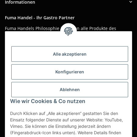
Informationen
Fuma Handel - Ihr Gastro Partner
Fuma Handels Philosophie ist, Ihnen alle Produkte des
täglichen Gastro-Alltags zu günstigen Online-Preisen mit
bestem Online-Service anzubieten.
Asiatika, Gastraum-Dekorationen, Tischgedeck, Servietten,
Alle akzeptieren
Verpackungen oder Küchenmaschinen - Wir importieren
weltweit um Ihnen das perfekte Produkt zum optimalen Preis
anzubieten.
Konfigurieren
Seit über 20 Jahren sind wir für Sie im Einsatz!
Ablehnen
Alle Preise sind Stückpreise und verstehen sich netto zzgl.
geltender gesetzl. USt.
Wie wir Cookies & Co nutzen
Dies ist ein reiner B2B Shop für Gewerbetreibende -
Durch Klicken auf „Alle akzeptieren“ gestatten Sie den
Bestellungen von Privatkunden werden nicht bearbeitet!
Einsatz folgender Dienste auf unserer Website: YouTube,
Vimeo. Sie können die Einstellung jederzeit ändern
Partner-Seite
(Fingerabdruck-Icon links unten). Weitere Details finden