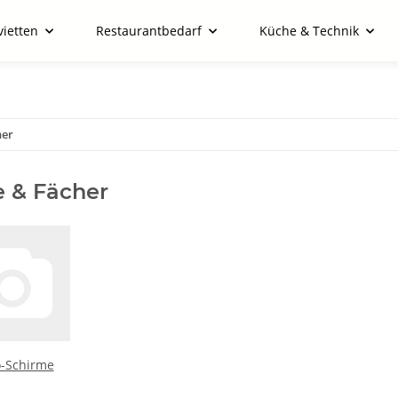
vietten
Restaurantbedarf
Küche & Technik
her
 & Fächer
-Schirme