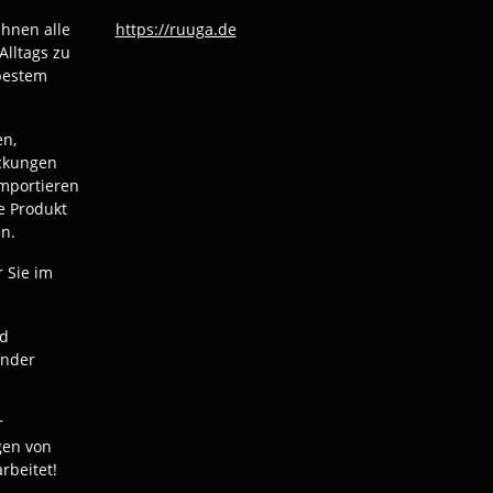
Ihnen alle
https://ruuga.de
Alltags zu
bestem
en,
ackungen
mportieren
e Produkt
n.
r Sie im
nd
ender
r
gen von
rbeitet!