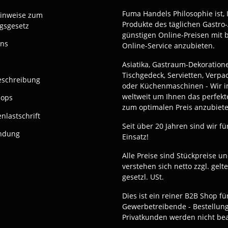
Fuma Handels Philosophie ist, 
Hinweise zum
Produkte des täglichen Gastro-
gsgesetz
günstigen Online-Preisen mit 
uns
Online-Service anzubieten.
Asiatika, Gastraum-Dekoration
Tischgedeck, Servietten, Verp
eschreibung
oder Küchenmaschinen - Wir i
weltweit um Ihnen das perfekt
hops
zum optimalen Preis anzubiete
nlastschrift
Seit über 20 Jahren sind wir fü
ndung
Einsatz!
Alle Preise sind Stückpreise u
verstehen sich netto zzgl. gelt
gesetzl. USt.
Dies ist ein reiner B2B Shop fü
Gewerbetreibende - Bestellun
Privatkunden werden nicht bea