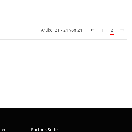
Artikel 21 - 24 von 24
1
2
ner
Partner-Seite