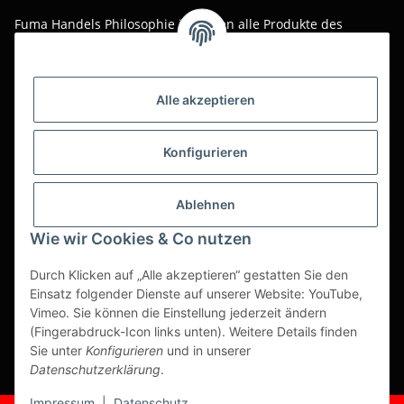
Fuma Handels Philosophie ist, Ihnen alle Produkte des
täglichen Gastro-Alltags zu günstigen Online-Preisen mit
bestem Online-Service anzubieten.
Asiatika, Gastraum-Dekorationen, Tischgedeck, Servietten,
Alle akzeptieren
Verpackungen oder Küchenmaschinen - Wir importieren
weltweit um Ihnen das perfekte Produkt zum optimalen Preis
anzubieten.
Konfigurieren
Seit über 20 Jahren sind wir für Sie im Einsatz!
Ablehnen
Alle Preise sind Stückpreise und verstehen sich netto zzgl.
geltender gesetzl. USt.
Wie wir Cookies & Co nutzen
Dies ist ein reiner B2B Shop für Gewerbetreibende -
Durch Klicken auf „Alle akzeptieren“ gestatten Sie den
Bestellungen von Privatkunden werden nicht bearbeitet!
Einsatz folgender Dienste auf unserer Website: YouTube,
Vimeo. Sie können die Einstellung jederzeit ändern
Partner-Seite
(Fingerabdruck-Icon links unten). Weitere Details finden
Sie unter
Konfigurieren
und in unserer
https://ruuga.de
Datenschutzerklärung
.
* Alle Preise zzgl. gesetzlicher USt., zzgl.
Versand
Impressum
|
Datenschutz