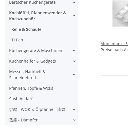
Bartscher Küchengeräte
Kochlöffel, Pfannenwender &
Kochzubehör
Kelle & Schaufel
Ti Pan
Aluminium - S
Preise nach A
Küchengeräte & Maschinen
Küchenhelfer & Gadgets
Messer, Hackbeil &
Schneidebrett
Pfannen, Töpfe & Woks
Sushibedarf
炒鍋 - WOK & Ölpfanne - 油煱
蒸籠 - Dämpfen