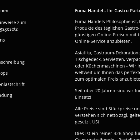
onen
Fuma Handel - Ihr Gastro Part
Fuma Handels Philosophie ist, 
Hinweise zum
Produkte des täglichen Gastro-
gsgesetz
günstigen Online-Preisen mit 
uns
Online-Service anzubieten.
Asiatika, Gastraum-Dekoration
Tischgedeck, Servietten, Verp
eschreibung
oder Küchenmaschinen - Wir i
weltweit um Ihnen das perfekt
hops
zum optimalen Preis anzubiete
nlastschrift
Seit über 20 Jahren sind wir fü
ndung
Einsatz!
Alle Preise sind Stückpreise u
verstehen sich netto zzgl. gelt
gesetzl. USt.
Dies ist ein reiner B2B Shop fü
Gewerbetreibende - Bestellun