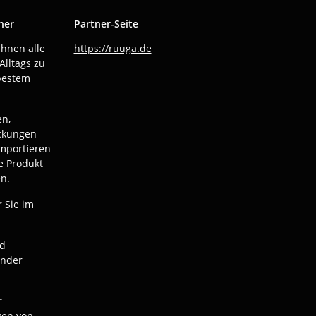
ner
Partner-Seite
Ihnen alle
https://ruuga.de
Alltags zu
bestem
en,
ackungen
mportieren
e Produkt
n.
r Sie im
nd
ender
r
gen von