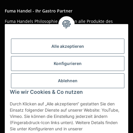
Fuma Handel - Ihr Gastro Partner
Fuma Handels Philosophie ist, Ihnen alle Produkte des
täglichen Gastro-Alltags zu günstigen Online-Preisen mit
bestem Online-Service anzubieten.
Asiatika, Gastraum-Dekorationen, Tischgedeck, Servietten,
Alle akzeptieren
Verpackungen oder Küchenmaschinen - Wir importieren
weltweit um Ihnen das perfekte Produkt zum optimalen Preis
anzubieten.
Konfigurieren
Seit über 20 Jahren sind wir für Sie im Einsatz!
Ablehnen
Alle Preise sind Stückpreise und verstehen sich netto zzgl.
geltender gesetzl. USt.
Wie wir Cookies & Co nutzen
Dies ist ein reiner B2B Shop für Gewerbetreibende -
Durch Klicken auf „Alle akzeptieren“ gestatten Sie den
Bestellungen von Privatkunden werden nicht bearbeitet!
Einsatz folgender Dienste auf unserer Website: YouTube,
Vimeo. Sie können die Einstellung jederzeit ändern
Partner-Seite
(Fingerabdruck-Icon links unten). Weitere Details finden
Sie unter
Konfigurieren
und in unserer
https://ruuga.de