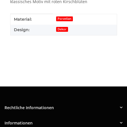
klassisches Motiv mit roten Kirschblüten
Produkteigenschaft
Wert
Material:
Porzellan
Design:
Dekor
Rechtliche Informationen
Informationen