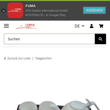
FUMA
ANSEHEN
AFU Gastro International GmbH
KOSTENLOS - In Google Play
DE
Zurück zur Liste
Teegeschirr