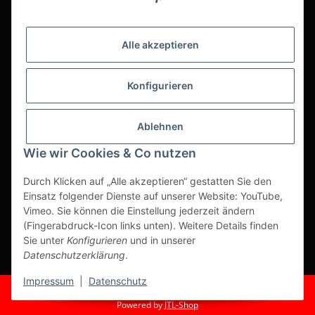
täglichen Gastro-Alltags zu günstigen Online-Preisen mit
bestem Online-Service anzubieten.
Asiatika, Gastraum-Dekorationen, Tischgedeck, Servietten,
Alle akzeptieren
Verpackungen oder Küchenmaschinen - Wir importieren
weltweit um Ihnen das perfekte Produkt zum optimalen Preis
anzubieten.
Konfigurieren
Seit über 20 Jahren sind wir für Sie im Einsatz!
Ablehnen
Alle Preise sind Stückpreise und verstehen sich netto zzgl.
geltender gesetzl. USt.
Wie wir Cookies & Co nutzen
Dies ist ein reiner B2B Shop für Gewerbetreibende -
Durch Klicken auf „Alle akzeptieren“ gestatten Sie den
Bestellungen von Privatkunden werden nicht bearbeitet!
Einsatz folgender Dienste auf unserer Website: YouTube,
Vimeo. Sie können die Einstellung jederzeit ändern
Partner-Seite
(Fingerabdruck-Icon links unten). Weitere Details finden
Sie unter
Konfigurieren
und in unserer
https://ruuga.de
Datenschutzerklärung
.
* Alle Preise zzgl. gesetzlicher USt., zzgl.
Versand
Impressum
|
Datenschutz
© Fuma Handel und Service GmbH
Powered by
JTL-Shop