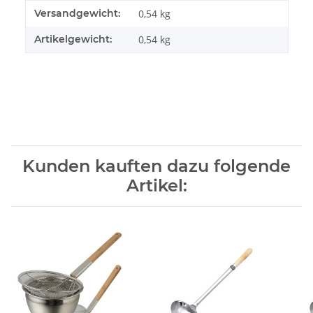
Produkteigenschaft
Wert
Versandgewicht:
0,54 kg
Artikelgewicht:
0,54
kg
Kunden kauften dazu folgende
Artikel: