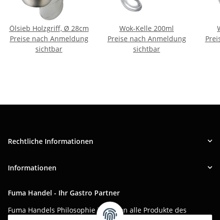
Ölsieb Holzgriff, Ø 28cm
Wok-Kelle 200ml
Preise nach Anmeldung
Preise nach Anmeldung
Prei
sichtbar
sichtbar
Rechtliche Informationen
Informationen
Fuma Handel - Ihr Gastro Partner
Fuma Handels Philosophie ist, Ihnen alle Produkte des