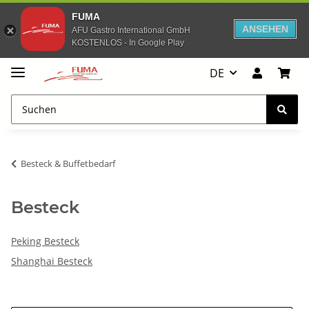
FUMA
ANSEHEN
AFU Gastro International GmbH
KOSTENLOS - In Google Play
DE
Besteck & Buffetbedarf
Besteck
Peking Besteck
Shanghai Besteck