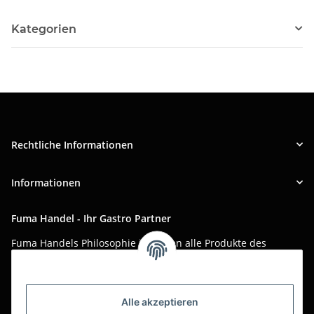
Kategorien
Rechtliche Informationen
Informationen
Fuma Handel - Ihr Gastro Partner
Fuma Handels Philosophie ist, Ihnen alle Produkte des
täglichen Gastro-Alltags zu günstigen Online-Preisen mit
bestem Online-Service anzubieten.
Asiatika, Gastraum-Dekorationen, Tischgedeck, Servietten,
Alle akzeptieren
Verpackungen oder Küchenmaschinen - Wir importieren