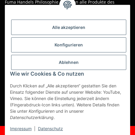
Fuma Handels Philosophie ist, Ihnen alle Produkte des
täglichen Gastro-Alltags zu günstigen Online-Preisen mit
bestem Online-Service anzubieten.
Asiatika, Gastraum-Dekorationen, Tischgedeck, Servietten,
Alle akzeptieren
Verpackungen oder Küchenmaschinen - Wir importieren
weltweit um Ihnen das perfekte Produkt zum optimalen Preis
anzubieten.
Konfigurieren
Seit über 20 Jahren sind wir für Sie im Einsatz!
Ablehnen
Alle Preise sind Stückpreise und verstehen sich netto zzgl.
geltender gesetzl. USt.
Wie wir Cookies & Co nutzen
Dies ist ein reiner B2B Shop für Gewerbetreibende -
Durch Klicken auf „Alle akzeptieren“ gestatten Sie den
Bestellungen von Privatkunden werden nicht bearbeitet!
Einsatz folgender Dienste auf unserer Website: YouTube,
Vimeo. Sie können die Einstellung jederzeit ändern
Partner-Seite
(Fingerabdruck-Icon links unten). Weitere Details finden
Sie unter
Konfigurieren
und in unserer
https://ruuga.de
Datenschutzerklärung
.
* Alle Preise zzgl. gesetzlicher USt., zzgl.
Versand
Impressum
|
Datenschutz
© Fuma Handel und Service GmbH