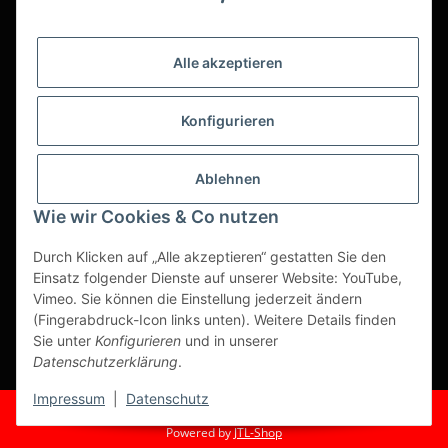
bestem Online-Service anzubieten.
Asiatika, Gastraum-Dekorationen, Tischgedeck, Servietten,
Alle akzeptieren
Verpackungen oder Küchenmaschinen - Wir importieren
weltweit um Ihnen das perfekte Produkt zum optimalen Preis
anzubieten.
Konfigurieren
Seit über 20 Jahren sind wir für Sie im Einsatz!
Ablehnen
Alle Preise sind Stückpreise und verstehen sich netto zzgl.
geltender gesetzl. USt.
Wie wir Cookies & Co nutzen
Dies ist ein reiner B2B Shop für Gewerbetreibende -
Durch Klicken auf „Alle akzeptieren“ gestatten Sie den
Bestellungen von Privatkunden werden nicht bearbeitet!
Einsatz folgender Dienste auf unserer Website: YouTube,
Vimeo. Sie können die Einstellung jederzeit ändern
Partner-Seite
(Fingerabdruck-Icon links unten). Weitere Details finden
Sie unter
Konfigurieren
und in unserer
https://ruuga.de
Datenschutzerklärung
.
* Alle Preise zzgl. gesetzlicher USt., zzgl.
Versand
Impressum
|
Datenschutz
© Fuma Handel und Service GmbH
Powered by
JTL-Shop