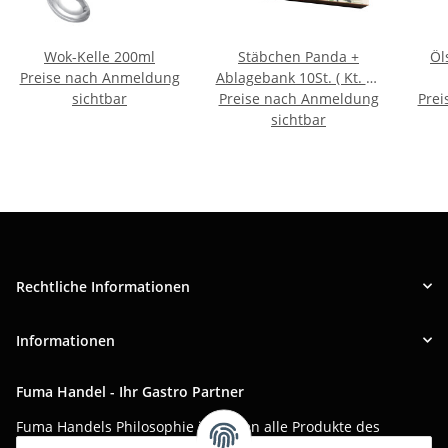
Wok-Kelle 200ml
Stäbchen Panda +
Öl
Preise nach Anmeldung
Ablagebank 10St. ( Kt. 12
sichtbar
Preise nach Anmeldung
)
Prei
sichtbar
Rechtliche Informationen
Informationen
Fuma Handel - Ihr Gastro Partner
Fuma Handels Philosophie ist, Ihnen alle Produkte des
täglichen Gastro-Alltags zu günstigen Online-Preisen mit