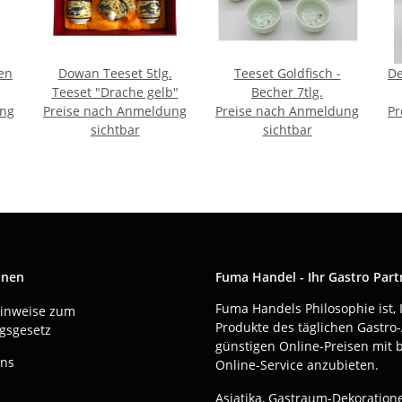
en
Dowan Teeset 5tlg.
Teeset Goldfisch -
De
Teeset "Drache gelb"
Becher 7tlg.
ung
Preise nach Anmeldung
Preise nach Anmeldung
Pr
sichtbar
sichtbar
onen
Fuma Handel - Ihr Gastro Part
Fuma Handels Philosophie ist, 
Hinweise zum
Produkte des täglichen Gastro-
gsgesetz
günstigen Online-Preisen mit 
uns
Online-Service anzubieten.
Asiatika, Gastraum-Dekoration