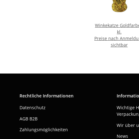
Winkekatze Goldfarb
kl.
Preise nach Anmeld
sichtbar
Rechtliche Informationen
Informati
Datenschutz
Wichtige 
Verpackun
AGB B2B
Wir über 
Zahlungsmöglichkeiten
News