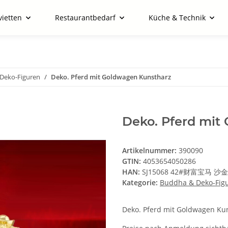
vietten
Restaurantbedarf
Küche & Technik
Deko-Figuren
Deko. Pferd mit Goldwagen Kunstharz
Deko. Pferd mit
Artikelnummer:
390090
GTIN:
4053654050286
HAN:
SJ15068 42#财富宝马 沙金
Kategorie:
Buddha & Deko-Fig
Deko. Pferd mit Goldwagen Ku