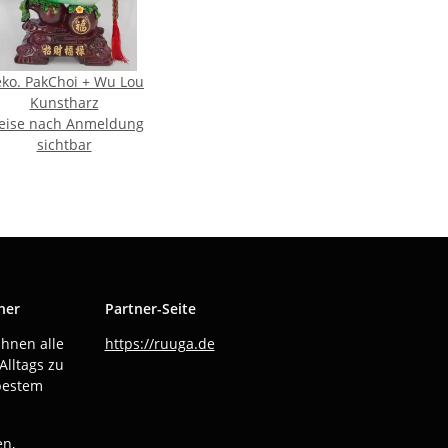
ko. PakChoi + Wu Lou
Kunstharz
eise nach Anmeldung
sichtbar
ner
Partner-Seite
Ihnen alle
https://ruuga.de
Alltags zu
bestem
en,