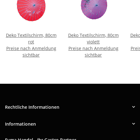
Deko Textilschirm, 80cm
Deko Textilschirm, 80cm
Deko
rot
violett
Preise nach Anmeldung
Preise nach Anmeldung
Prei
sichtbar
sichtbar
Rechtliche Informationen
Informationen
Fuma Handel - Ihr Gastro Partner