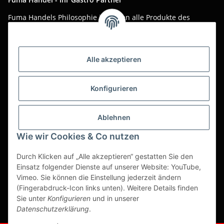
Fuma Handels Philosophie ist, Ihnen alle Produkte des
täglichen Gastro-Alltags zu günstigen Online-Preisen mit
bestem Online-Service anzubieten.
Asiatika, Gastraum-Dekorationen, Tischgedeck, Servietten,
Alle akzeptieren
Verpackungen oder Küchenmaschinen - Wir importieren
weltweit um Ihnen das perfekte Produkt zum optimalen Preis
anzubieten.
Konfigurieren
Seit über 20 Jahren sind wir für Sie im Einsatz!
Ablehnen
Alle Preise sind Stückpreise und verstehen sich netto zzgl.
geltender gesetzl. USt.
Wie wir Cookies & Co nutzen
Dies ist ein reiner B2B Shop für Gewerbetreibende -
Durch Klicken auf „Alle akzeptieren“ gestatten Sie den
Bestellungen von Privatkunden werden nicht bearbeitet!
Einsatz folgender Dienste auf unserer Website: YouTube,
Vimeo. Sie können die Einstellung jederzeit ändern
Partner-Seite
(Fingerabdruck-Icon links unten). Weitere Details finden
Sie unter
Konfigurieren
und in unserer
https://ruuga.de
Datenschutzerklärung
.
* Alle Preise zzgl. gesetzlicher USt., zzgl.
Versand