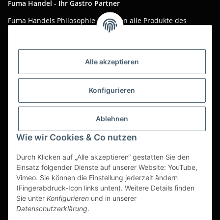
Fuma Handel - Ihr Gastro Partner
Fuma Handels Philosophie ist, Ihnen alle Produkte des
täglichen Gastro-Alltags zu günstigen Online-Preisen mit
bestem Online-Service anzubieten.
Asiatika, Gastraum-Dekorationen, Tischgedeck, Servietten,
Alle akzeptieren
Verpackungen oder Küchenmaschinen - Wir importieren
weltweit um Ihnen das perfekte Produkt zum optimalen Preis
anzubieten.
Konfigurieren
Seit über 20 Jahren sind wir für Sie im Einsatz!
Ablehnen
Alle Preise sind Stückpreise und verstehen sich netto zzgl.
geltender gesetzl. USt.
Wie wir Cookies & Co nutzen
Dies ist ein reiner B2B Shop für Gewerbetreibende -
Durch Klicken auf „Alle akzeptieren“ gestatten Sie den
Bestellungen von Privatkunden werden nicht bearbeitet!
Einsatz folgender Dienste auf unserer Website: YouTube,
Vimeo. Sie können die Einstellung jederzeit ändern
Partner-Seite
(Fingerabdruck-Icon links unten). Weitere Details finden
Sie unter
Konfigurieren
und in unserer
https://ruuga.de
Datenschutzerklärung
.
* Alle Preise zzgl. gesetzlicher USt., zzgl.
Versand