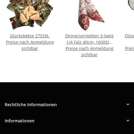
Glückskekse 275Stk.
Dinnerservietten 3-lagig
Ölsi
Preise nach Anmeldung
1/4 Falz 40cm, 1600Stk.
sichtbar
Preise nach Anmeldung
D. Bordeaux
Prei
sichtbar
Rechtliche Informationen
Informationen