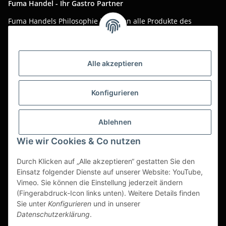
Fuma Handel - Ihr Gastro Partner
Fuma Handels Philosophie ist, Ihnen alle Produkte des
täglichen Gastro-Alltags zu günstigen Online-Preisen mit
bestem Online-Service anzubieten.
Asiatika, Gastraum-Dekorationen, Tischgedeck, Servietten,
Alle akzeptieren
Verpackungen oder Küchenmaschinen - Wir importieren
weltweit um Ihnen das perfekte Produkt zum optimalen Preis
anzubieten.
Konfigurieren
Seit über 20 Jahren sind wir für Sie im Einsatz!
Ablehnen
Alle Preise sind Stückpreise und verstehen sich netto zzgl.
geltender gesetzl. USt.
Wie wir Cookies & Co nutzen
Dies ist ein reiner B2B Shop für Gewerbetreibende -
Durch Klicken auf „Alle akzeptieren“ gestatten Sie den
Bestellungen von Privatkunden werden nicht bearbeitet!
Einsatz folgender Dienste auf unserer Website: YouTube,
Vimeo. Sie können die Einstellung jederzeit ändern
Partner-Seite
(Fingerabdruck-Icon links unten). Weitere Details finden
Sie unter
Konfigurieren
und in unserer
https://ruuga.de
Datenschutzerklärung
.
* Alle Preise zzgl. gesetzlicher USt., zzgl.
Versand