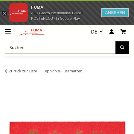
FUMA
ANSEHEN
AFU Gastro International GmbH
KOSTENLOS - In Google Play
DE
Zurück zur Liste
Teppich & Fussmatten