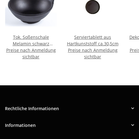
Tok. Soßenschale
Serviertablett aus
Deko
Melamin schwarz
Hartkunststoff ca.30,5cm
Preise nach Anmeldung
ca.11x12cm
Preise nach Anmeldung
Prei
sichtbar
sichtbar
Rechtliche Informationen
Informationen