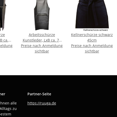
rze
Arbeitsschürze
Kellnerschürze schwarz
B ca.
Kunstleder, LxB ca. 75
45cm
meldung
m
Preise nach Anmeldung
x72cm
Preise nach Anmeldung
sichtbar
sichtbar
ner
Partner-Seite
Ihnen alle
https://ruuga.de
Alltags zu
bestem