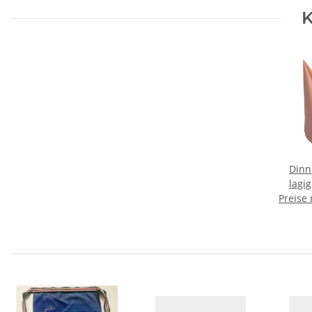
K
Dinn
lagig
Preise
160