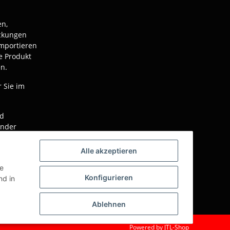
en,
ackungen
mportieren
e Produkt
n.
r Sie im
nd
ender
Alle akzeptieren
r
gen von
ie
Konfigurieren
rbeitet!
d in
Ablehnen
Powered by
JTL-Shop