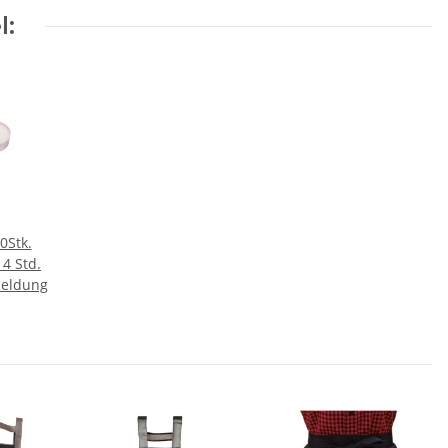
l:
0Stk.
4 Std.
meldung