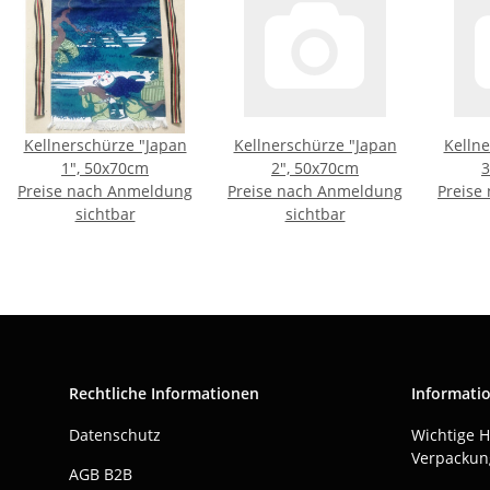
Kellnerschürze "Japan
Kellnerschürze "Japan
Kelln
1", 50x70cm
2", 50x70cm
3
Preise nach Anmeldung
Preise nach Anmeldung
Preise
sichtbar
sichtbar
Rechtliche Informationen
Informati
Datenschutz
Wichtige 
Verpackun
AGB B2B