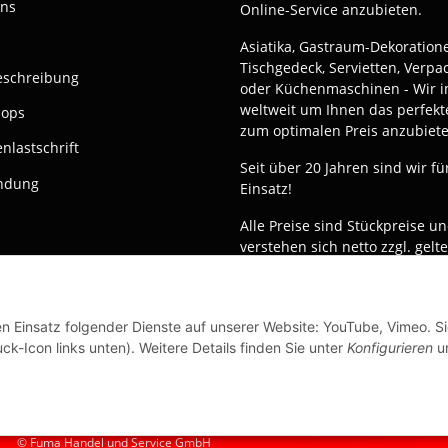
uns
Online-Service anzubieten.
Asiatika, Gastraum-Dekoration
Tischgedeck, Servietten, Verp
eschreibung
oder Küchenmaschinen - Wir i
weltweit um Ihnen das perfekt
hops
zum optimalen Preis anzubiete
nlastschrift
Seit über 20 Jahren sind wir fü
ndung
Einsatz!
Alle Preise sind Stückpreise u
verstehen sich netto zzgl. gelt
gesetzl. USt.
Dies ist ein reiner B2B Shop fü
Gewerbetreibende - Bestellun
en Einsatz folgender Dienste auf unserer Website: YouTube, Vimeo. S
Privatkunden werden nicht bea
ck-Icon links unten). Weitere Details finden Sie unter
Konfigurieren
un
© Fuma Handel und Service GmbH