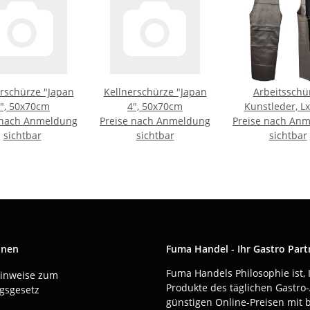
erschürze "Japan
Kellnerschürze "Japan
Arbeitsschü
", 50x70cm
4", 50x70cm
Kunstleder, Lx
 nach Anmeldung
Preise nach Anmeldung
Preise nach An
105x72c
sichtbar
sichtbar
sichtbar
onen
Fuma Handel - Ihr Gastro Part
Fuma Handels Philosophie ist, 
Hinweise zum
Produkte des täglichen Gastro-
gsgesetz
günstigen Online-Preisen mit 