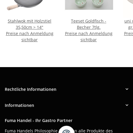
Stahlwok mit Holzstiel
Teeset Goldfisch -
uni
35,50cm > 14"
Becher 7tlg.
gr
Preise nach Anmeldung
Preise nach Anmeldung
Prei
sichtbar
sichtbar
Rechtliche Informationen
Informationen
Fuma Handel - Ihr Gastro Partner
Fuma Handels Philosophie ist, Ihnen alle Produkte des