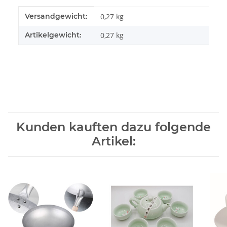
Produkteigenschaft
Wert
Versandgewicht:
0,27 kg
Artikelgewicht:
0,27
kg
Kunden kauften dazu folgende
Artikel: