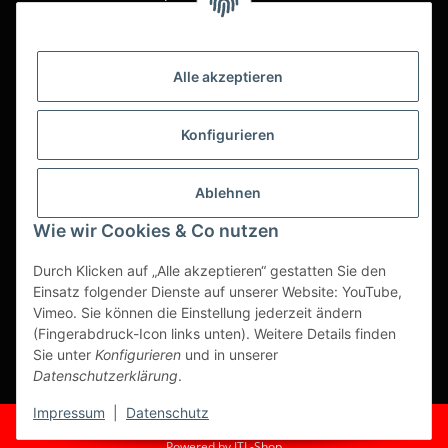
täglichen Gastro-Alltags zu günstigen Online-Preisen mit
bestem Online-Service anzubieten.
Asiatika, Gastraum-Dekorationen, Tischgedeck, Servietten,
Alle akzeptieren
Verpackungen oder Küchenmaschinen - Wir importieren
weltweit um Ihnen das perfekte Produkt zum optimalen Preis
anzubieten.
Konfigurieren
Seit über 20 Jahren sind wir für Sie im Einsatz!
Ablehnen
Alle Preise sind Stückpreise und verstehen sich netto zzgl.
geltender gesetzl. USt.
Wie wir Cookies & Co nutzen
Dies ist ein reiner B2B Shop für Gewerbetreibende -
Durch Klicken auf „Alle akzeptieren“ gestatten Sie den
Bestellungen von Privatkunden werden nicht bearbeitet!
Einsatz folgender Dienste auf unserer Website: YouTube,
Vimeo. Sie können die Einstellung jederzeit ändern
Partner-Seite
(Fingerabdruck-Icon links unten). Weitere Details finden
Sie unter
Konfigurieren
und in unserer
https://ruuga.de
Datenschutzerklärung
.
* Alle Preise zzgl. gesetzlicher USt., zzgl.
Versand
Impressum
|
Datenschutz
© Fuma Handel und Service GmbH
Powered by
JTL-Shop