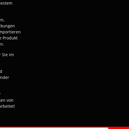
bestem
en,
ackungen
mportieren
e Produkt
n.
r Sie im
nd
ender
r
gen von
rbeitet!