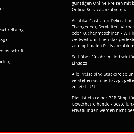
günstigen Online-Preisen mit 
uns
Online-Service anzubieten.
Asiatika, Gastraum-Dekoration
Tischgedeck, Servietten, Verp
eschreibung
oder Küchenmaschinen - Wir i
weltweit um Ihnen das perfekt
hops
zum optimalen Preis anzubiete
nlastschrift
Seit über 20 Jahren sind wir fü
ndung
Einsatz!
Alle Preise sind Stückpreise u
verstehen sich netto zzgl. gelt
gesetzl. USt.
Dies ist ein reiner B2B Shop fü
Gewerbetreibende - Bestellun
Privatkunden werden nicht bea