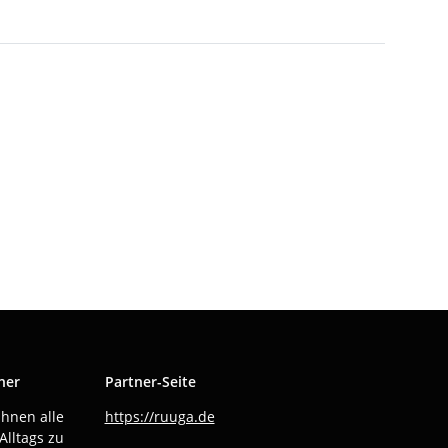
ner
Partner-Seite
Ihnen alle
https://ruuga.de
Alltags zu