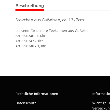
Beschreibung
Stövchen aus Gußeisen, ca. 13x7cm
passend für unsere Teekannen aus Gußeisen:
Art. 590346 - 0,6ltr.
Art. 590347 - 1ltr.
Art. 590348 - 1,3ltr.
Rechtliche Informationen
Informati
Datenschutz
Wichtige 
Verpackun