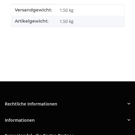
Produkteigenschaft
Wert
Versandgewicht:
1,50 kg
Artikelgewicht:
1,50
kg
Rechtliche Informationen
Informationen