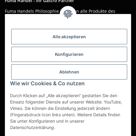
Fuma Handel - Ihr Gastro Partner
Fuma Handels Philosophie ist, Ihnen alle Produkte des
täglichen Gastro-Alltags zu günstigen Online-Preisen mit
bestem Online-Service anzubieten.
Asiatika, Gastraum-Dekorationen, Tischgedeck, Servietten,
Alle akzeptieren
Verpackungen oder Küchenmaschinen - Wir importieren
weltweit um Ihnen das perfekte Produkt zum optimalen Preis
anzubieten.
Konfigurieren
Seit über 20 Jahren sind wir für Sie im Einsatz!
Ablehnen
Alle Preise sind Stückpreise und verstehen sich netto zzgl.
geltender gesetzl. USt.
Wie wir Cookies & Co nutzen
Dies ist ein reiner B2B Shop für Gewerbetreibende -
Durch Klicken auf „Alle akzeptieren“ gestatten Sie den
Bestellungen von Privatkunden werden nicht bearbeitet!
Einsatz folgender Dienste auf unserer Website: YouTube,
Vimeo. Sie können die Einstellung jederzeit ändern
Partner-Seite
(Fingerabdruck-Icon links unten). Weitere Details finden
Sie unter
Konfigurieren
und in unserer
https://ruuga.de
Datenschutzerklärung
.
* Alle Preise zzgl. gesetzlicher USt., zzgl.
Versand