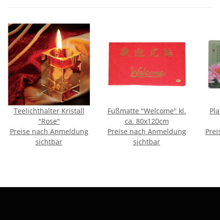
Teelichthalter Kristall
Fußmatte "Welcome" kl.
Pla
"Rose"
ca. 80x120cm
Preise nach Anmeldung
Preise nach Anmeldung
Prei
sichtbar
sichtbar