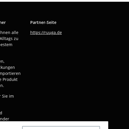
ner
Partner-Seite
Ihnen alle
https://ruuga.de
Alltags zu
bestem
en,
ackungen
mportieren
e Produkt
n.
r Sie im
nd
ender