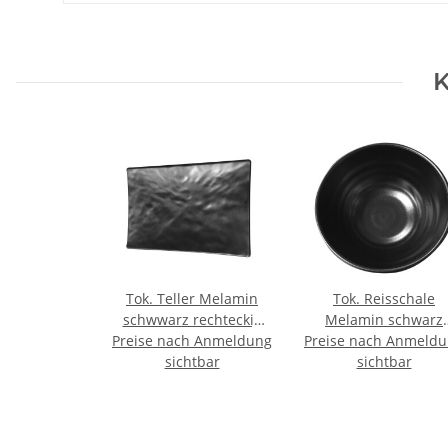
K
Tok. Teller Melamin
Tok. Reisschale
schwwarz rechteckig
Melamin schwarz
Preise nach Anmeldung
gr. ca.25x17,3x2.5cm
Preise nach Anmeld
ca.11,3x5,8cm
sichtbar
sichtbar