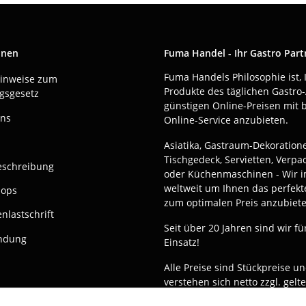
onen
Fuma Handel - Ihr Gastro Part
Fuma Handels Philosophie ist, 
Hinweise zum
Produkte des täglichen Gastro-
gsgesetz
günstigen Online-Preisen mit 
uns
Online-Service anzubieten.
Asiatika, Gastraum-Dekoration
Tischgedeck, Servietten, Verp
eschreibung
oder Küchenmaschinen - Wir i
weltweit um Ihnen das perfekt
hops
zum optimalen Preis anzubiete
nlastschrift
Seit über 20 Jahren sind wir fü
ndung
Einsatz!
Alle Preise sind Stückpreise u
verstehen sich netto zzgl. gelt
gesetzl. USt.