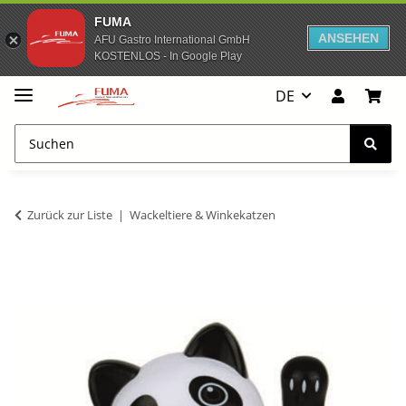
FUMA
ANSEHEN
AFU Gastro International GmbH
KOSTENLOS - In Google Play
DE
Zurück zur Liste
Wackeltiere & Winkekatzen