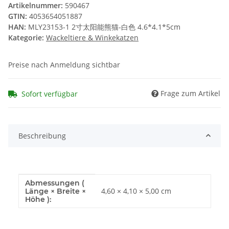
Artikelnummer:
590467
GTIN:
4053654051887
HAN:
MLY23153-1 2寸太阳能熊猫-白色 4.6*4.1*5cm
Kategorie:
Wackeltiere & Winkekatzen
Preise nach Anmeldung sichtbar
Frage zum Artikel
Sofort verfügbar
Beschreibung
Abmessungen (
Produkteigenschaft
Wert
4,60 × 4,10 × 5,00 cm
Länge × Breite ×
Höhe ):