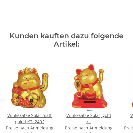
Kunden kauften dazu folgende
Artikel:
Winkekatze Solar matt
Winkekatze Solar, gold
W
gold ( KT. 240 )
kl.
Preise nach Anmeldung
Preise nach Anmeldung
Prei