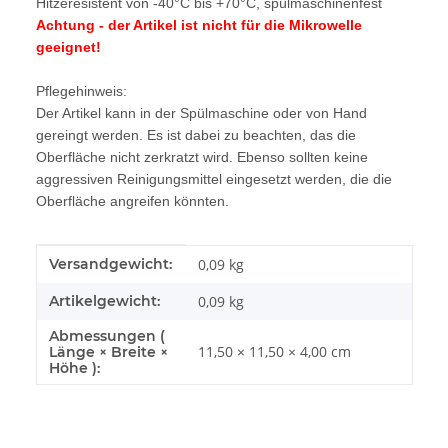
Hitzeresistent von -40
°C bis +70
°C, spülmaschinenfest
Achtung - der Artikel ist nicht für die Mikrowelle
geeignet!
Pflegehinweis:
Der Artikel kann in der Spülmaschine oder von Hand
gereingt werden. Es ist dabei zu beachten, das die
Oberfläche nicht zerkratzt wird. Ebenso sollten keine
aggressiven Reinigungsmittel eingesetzt werden, die die
Oberfläche angreifen könnten.
Produkteigenschaft
Wert
Versandgewicht:
0,09 kg
Artikelgewicht:
0,09
kg
Abmessungen (
11,50 × 11,50 × 4,00 cm
Länge × Breite ×
Höhe ):