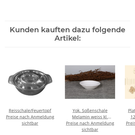
Kunden kauften dazu folgende
Artikel:
Reisschale/Feuertopf
Yok. Soßenschale
Pla
Preise nach Anmeldung
Melamin weiss kl.
12
sichtbar
Preise nach Anmeldung
ca.8,4x1,4cm
Prei
sichtbar