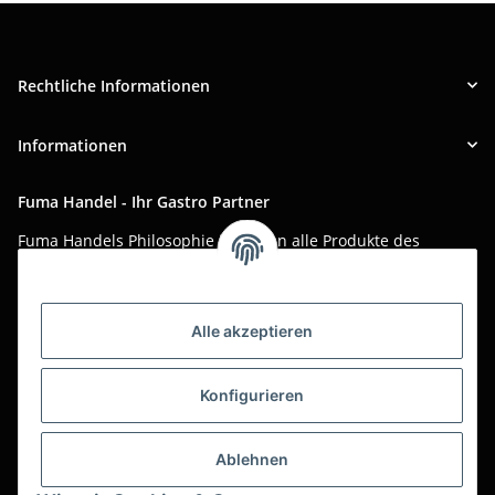
Rechtliche Informationen
Informationen
Fuma Handel - Ihr Gastro Partner
Fuma Handels Philosophie ist, Ihnen alle Produkte des
täglichen Gastro-Alltags zu günstigen Online-Preisen mit
bestem Online-Service anzubieten.
Asiatika, Gastraum-Dekorationen, Tischgedeck, Servietten,
Alle akzeptieren
Verpackungen oder Küchenmaschinen - Wir importieren
weltweit um Ihnen das perfekte Produkt zum optimalen Preis
Konfigurieren
anzubieten.
Seit über 20 Jahren sind wir für Sie im Einsatz!
Ablehnen
Alle Preise sind Stückpreise und verstehen sich netto zzgl.