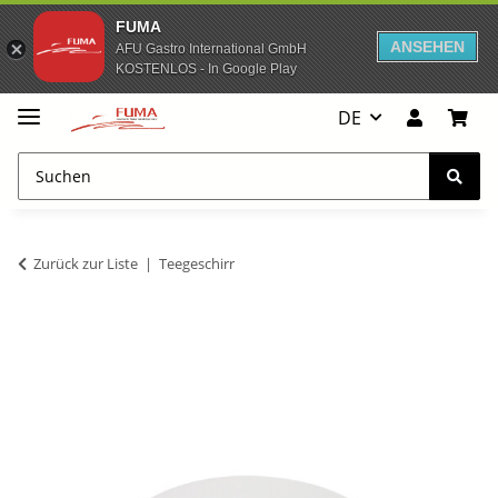
FUMA
ANSEHEN
AFU Gastro International GmbH
KOSTENLOS - In Google Play
DE
Zurück zur Liste
Teegeschirr