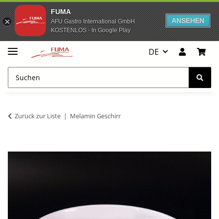
FUMA
ANSEHEN
AFU Gastro International GmbH
KOSTENLOS - In Google Play
DE
Zurück zur Liste
Melamin Geschirr